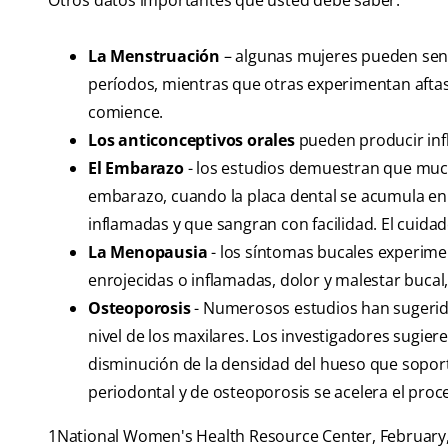
Otros datos importantes que usted debe saber:
La Menstruación
– algunas mujeres pueden sent
períodos, mientras que otras experimentan aftas
comience.
Los anticonceptivos orales
pueden producir inf
El Embarazo
- los estudios demuestran que muc
embarazo, cuando la placa dental se acumula en lo
inflamadas y que sangran con facilidad. El cuida
La Menopausia
- los síntomas bucales experime
enrojecidas o inflamadas, dolor y malestar bucal,
Osteoporosis
- Numerosos estudios han sugerido
nivel de los maxilares. Los investigadores sugier
disminución de la densidad del hueso que soport
periodontal y de osteoporosis se acelera el proc
1National Women's Health Resource Center, February,