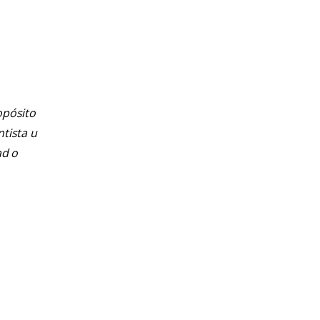
opósito
ntista u
ad o