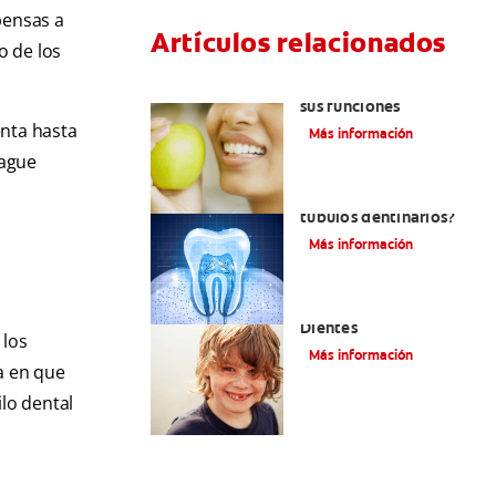
pensas a
Artículos relacionados
 de los
Las partes de la boca y
sus funciones
nta hasta
Más información
uague
¿Qué y cómo son los
túbulos dentinarios?
Más información
Cómo Fortalecer Los
Dientes
 los
Más información
a en que
ilo dental