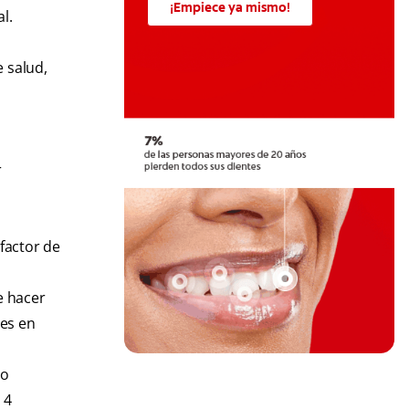
¡Empiece ya mismo!
al.
 salud,
r
factor de
e hacer
tes en
do
 4