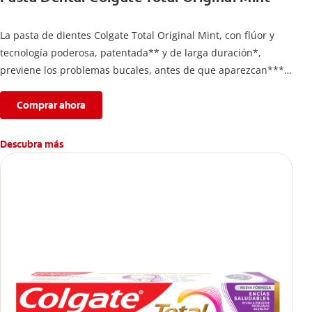
La pasta de dientes Colgate Total Original Mint, con flúor y
tecnología poderosa, patentada** y de larga duración*,
previene los problemas bucales, antes de que aparezcan****.
Además, te brinda 24 horas de protección antibacterial* y una
completa limpieza dental.
Comprar ahora
*Con el cepillado 2 veces por día y uso continuo por 4
semanas.
Descubra más
**Patentada en Estados Unidos.
****Ayuda a prevenir problemas bucales cosméticos
comunes causados por bacterias como: placa, caries, sarro y
mal aliento.