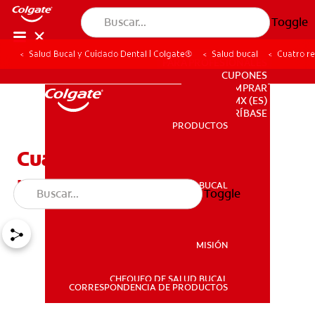
Toggle
Salud Bucal y Cuidado Dental | Colgate®
Salud bucal
Cuatro re
PARA PROFESIONALES
CUPONES
DONDE COMPRAR
MX (ES)
SUSCRÍBASE
PRODUCTOS
PRODUCTOS
Cuatro remedios caseros
para el dolor de dientes
SALUD BUCAL
Toggle
SALUD BUCAL
MISIÓN
CHEQUEO DE SALUD BUCAL
MISIÓN
CORRESPONDENCIA DE PRODUCTOS