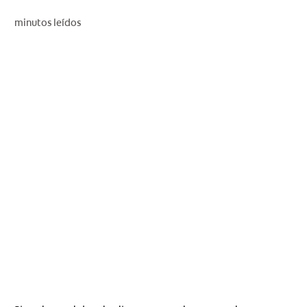
CHEQUEO DE SALUD BUCAL
minutos leídos
CORRESPONDENCIA DE PRODUCTOS
PARA PROFESIONALES
CUPONES
DONDE COMPRAR
MX (ES)
SUSCRÍBASE