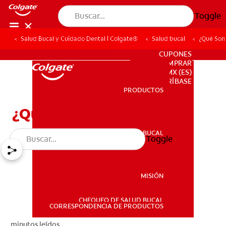
Toggle
Salud Bucal y Cuidado Dental | Colgate®
Salud bucal
¿Qué Son 
PARA PROFESIONALES
CUPONES
DONDE COMPRAR
MX (ES)
SUSCRÍBASE
PRODUCTOS
PRODUCTOS
¿Qué Son Las Caries?
SALUD BUCAL
Toggle
SALUD BUCAL
MISIÓN
CHEQUEO DE SALUD BUCAL
MISIÓN
CORRESPONDENCIA DE PRODUCTOS
minutos leídos