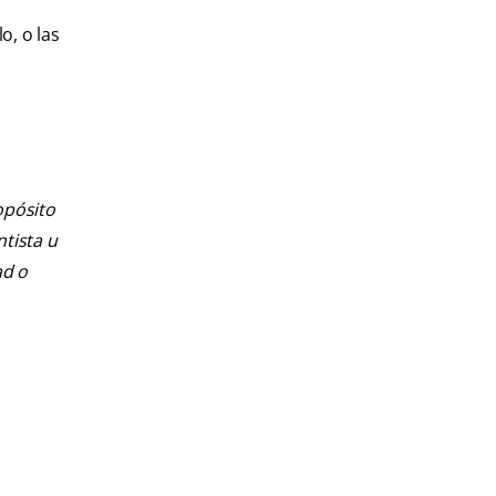
o, o las
opósito
ntista u
ad o