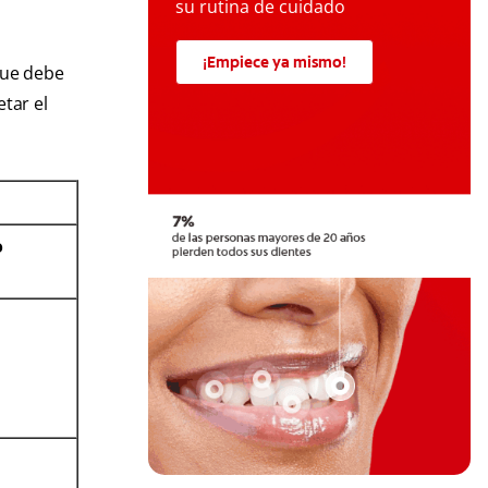
su rutina de cuidado
¡Empiece ya mismo!
que debe
tar el
o