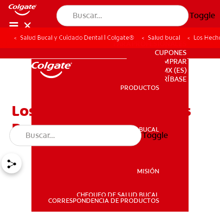
Toggle
Salud Bucal y Cuidado Dental | Colgate®
Salud bucal
Los Hech
PARA PROFESIONALES
CUPONES
DONDE COMPRAR
MX (ES)
SUSCRÍBASE
PRODUCTOS
PRODUCTOS
Los Hechos Acerca De Los
Protectores Bucales
SALUD BUCAL
Toggle
SALUD BUCAL
MISIÓN
CHEQUEO DE SALUD BUCAL
MISIÓN
CORRESPONDENCIA DE PRODUCTOS