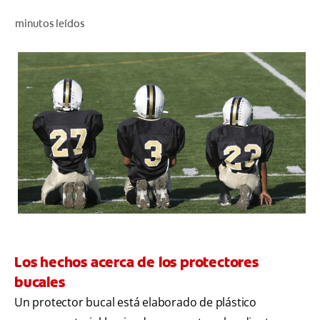
CHEQUEO DE SALUD BUCAL
minutos leídos
CORRESPONDENCIA DE PRODUCTOS
PARA PROFESIONALES
CUPONES
DONDE COMPRAR
MX (ES)
SUSCRÍBASE
Los hechos acerca de los protectores
bucales
Un protector bucal está elaborado de plástico