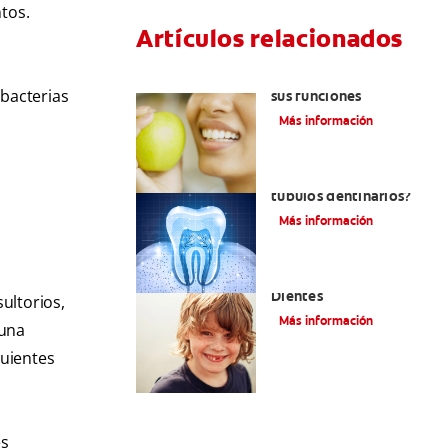
ntos.
Artículos relacionados
Las partes de la boca y
bacterias
sus funciones
Más información
¿Qué y cómo son los
túbulos dentinarios?
Más información
Cómo Fortalecer Los
Dientes
ultorios,
Más información
 una
guientes
es