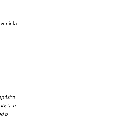
venir la
opósito
ntista u
ad o