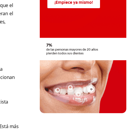
¡Empiece ya mismo!
que el
eran el
es,
ra
icionan
ista
Está más