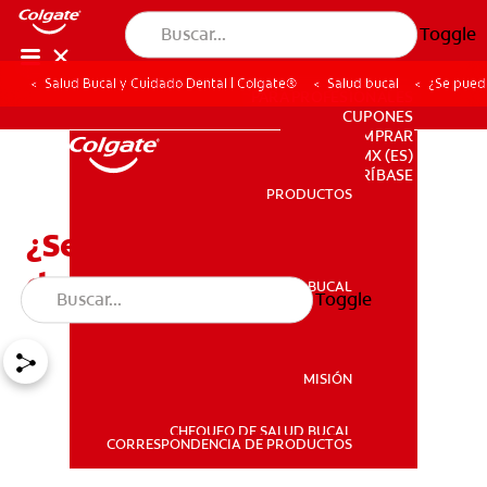
Toggle
Salud Bucal y Cuidado Dental | Colgate®
Salud bucal
¿Se pued
PARA PROFESIONALES
CUPONES
DONDE COMPRAR
MX (ES)
SUSCRÍBASE
PRODUCTOS
PRODUCTOS
¿Se puede consumir
demasiado flúor?
SALUD BUCAL
Toggle
SALUD BUCAL
MISIÓN
CHEQUEO DE SALUD BUCAL
MISIÓN
CORRESPONDENCIA DE PRODUCTOS