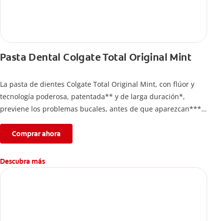
Pasta Dental Colgate Total Original Mint
La pasta de dientes Colgate Total Original Mint, con flúor y
tecnología poderosa, patentada** y de larga duración*,
previene los problemas bucales, antes de que aparezcan****.
Además, te brinda 24 horas de protección antibacterial* y una
completa limpieza dental.
Comprar ahora
*Con el cepillado 2 veces por día y uso continuo por 4
semanas.
Descubra más
**Patentada en Estados Unidos.
****Ayuda a prevenir problemas bucales cosméticos
comunes causados por bacterias como: placa, caries, sarro y
mal aliento.