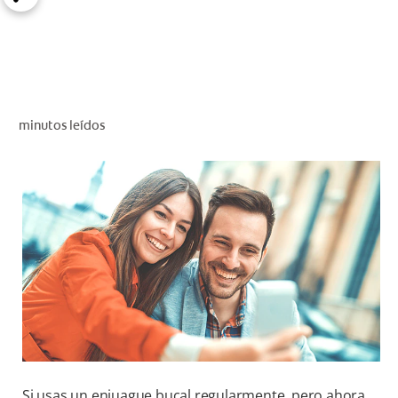
CHEQUEO DE SALUD BUCAL
CORRESPONDENCIA DE PRODUCTOS
PARA PROFESIONALES
minutos leídos
CUPONES
DONDE COMPRAR
MX (ES)
SUSCRÍBASE
Si usas un enjuague bucal regularmente, pero ahora