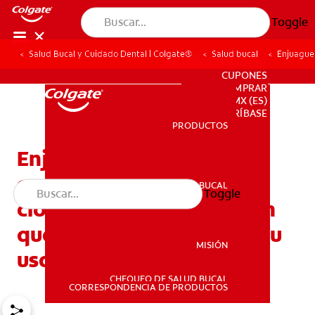
Toggle
Salud Bucal y Cuidado Dental | Colgate®
Salud bucal
Enjuague 
PARA PROFESIONALES
CUPONES
DONDE COMPRAR
MX (ES)
SUSCRÍBASE
PRODUCTOS
PRODUCTOS
Enjuague bucal con
congluconato de
SALUD BUCAL
Toggle
SALUD BUCAL
clorhexidina: ¿Qué es y en
qué caso se recomienda su
MISIÓN
uso?
CHEQUEO DE SALUD BUCAL
MISIÓN
CORRESPONDENCIA DE PRODUCTOS