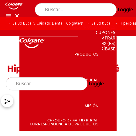
Toggle
Salud Bucal y Cuidado Dental | Colgate®
Salud bucal
Hiperplas
PARA PROFESIONALES
CUPONES
DONDE COMPRAR
MX (ES)
SUSCRÍBASE
PRODUCTOS
PRODUCTOS
Hiperplasia gingival: ¿Qué
es y cómo se trata?
SALUD BUCAL
Toggle
SALUD BUCAL
MISIÓN
CHEQUEO DE SALUD BUCAL
MISIÓN
CORRESPONDENCIA DE PRODUCTOS