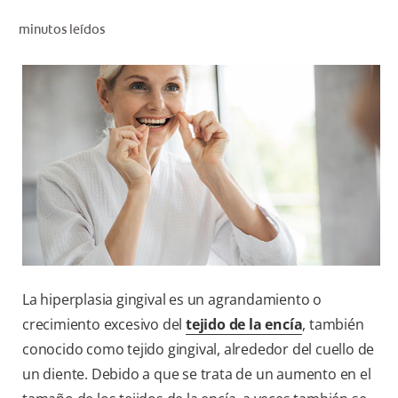
CHEQUEO DE SALUD BUCAL
minutos leídos
CORRESPONDENCIA DE PRODUCTOS
PARA PROFESIONALES
CUPONES
DONDE COMPRAR
MX (ES)
SUSCRÍBASE
La hiperplasia gingival es un agrandamiento o
crecimiento excesivo del
tejido de la encía
, también
conocido como tejido gingival, alrededor del cuello de
un diente. Debido a que se trata de un aumento en el