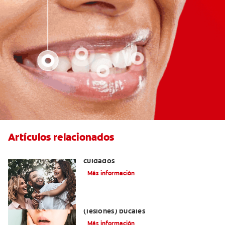
Artículos relacionados
Lengua geográfica: causas, síntomas y
cuidados
Más información
Remedios naturales para las aftas
(lesiones) bucales
Más información