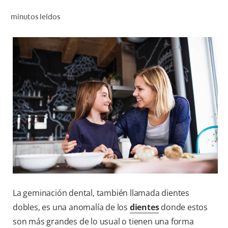
CHEQUEO DE SALUD BUCAL
minutos leídos
CORRESPONDENCIA DE PRODUCTOS
PARA PROFESIONALES
CUPONES
DONDE COMPRAR
MX (ES)
SUSCRÍBASE
La geminación dental, también llamada dientes
dobles, es una anomalía de los
dientes
donde estos
son más grandes de lo usual o tienen una forma