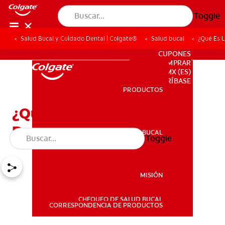
Toggle
Salud Bucal y Cuidado Dental | Colgate®
Salud bucal
¿Qué Es 
PARA PROFESIONALES
CUPONES
DONDE COMPRAR
MX (ES)
SUSCRÍBASE
PRODUCTOS
PRODUCTOS
¿Qué Es La Geminación
Dental?
SALUD BUCAL
Toggle
SALUD BUCAL
MISIÓN
CHEQUEO DE SALUD BUCAL
MISIÓN
CORRESPONDENCIA DE PRODUCTOS