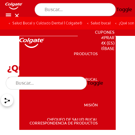
Toggle
Salud Bucal y Cuidado Dental | Colgate®
Salud bucal
¿Qué son 
PARA PROFESIONALES
CUPONES
DONDE COMPRAR
MX (ES)
SUSCRÍBASE
PRODUCTOS
PRODUCTOS
¿Qué son los dientes
colmillo?
SALUD BUCAL
Toggle
SALUD BUCAL
MISIÓN
CHEQUEO DE SALUD BUCAL
MISIÓN
CORRESPONDENCIA DE PRODUCTOS