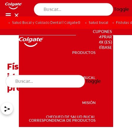
Toggle
Salud Bucal y Cuidado Dental | Colgate®
Salud bucal
Fístulas 
PARA PROFESIONALES
CUPONES
DONDE COMPRAR
MX (ES)
SUSCRÍBASE
PRODUCTOS
PRODUCTOS
Fístulas dentales: Cómo
identificarlas, tratarlas y
SALUD BUCAL
Toggle
SALUD BUCAL
prevenirlas
MISIÓN
CHEQUEO DE SALUD BUCAL
MISIÓN
CORRESPONDENCIA DE PRODUCTOS