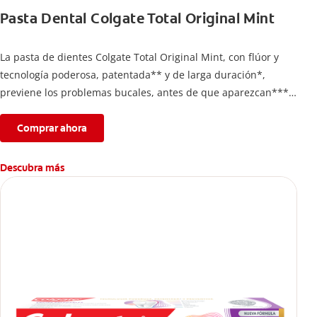
Pasta Dental Colgate Total Original Mint
La pasta de dientes Colgate Total Original Mint, con flúor y
tecnología poderosa, patentada** y de larga duración*,
previene los problemas bucales, antes de que aparezcan****.
Además, te brinda 24 horas de protección antibacterial* y una
completa limpieza dental.
Comprar ahora
*Con el cepillado 2 veces por día y uso continuo por 4
semanas.
Descubra más
**Patentada en Estados Unidos.
****Ayuda a prevenir problemas bucales cosméticos
comunes causados por bacterias como: placa, caries, sarro y
mal aliento.