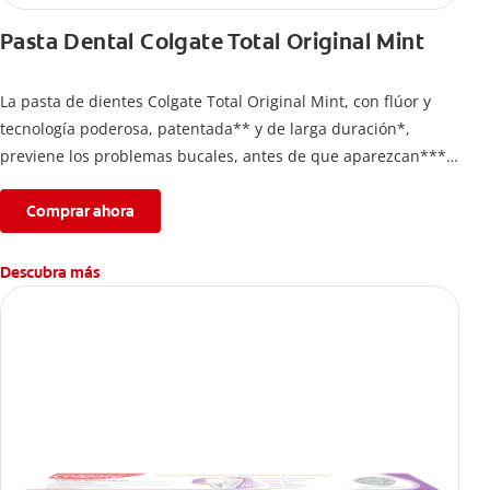
Pasta Dental Colgate Total Original Mint
La pasta de dientes Colgate Total Original Mint, con flúor y
tecnología poderosa, patentada** y de larga duración*,
previene los problemas bucales, antes de que aparezcan****.
Además, te brinda 24 horas de protección antibacterial* y una
completa limpieza dental.
Comprar ahora
*Con el cepillado 2 veces por día y uso continuo por 4
semanas.
Descubra más
**Patentada en Estados Unidos.
****Ayuda a prevenir problemas bucales cosméticos
comunes causados por bacterias como: placa, caries, sarro y
mal aliento.