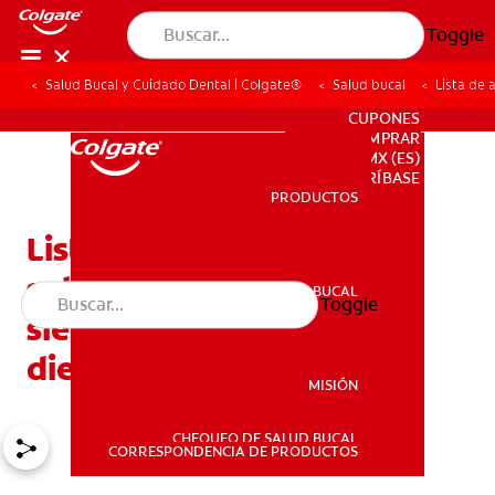
Toggle
Salud Bucal y Cuidado Dental | Colgate®
Salud bucal
Lista de 
PARA PROFESIONALES
CUPONES
DONDE COMPRAR
MX (ES)
SUSCRÍBASE
PRODUCTOS
PRODUCTOS
Lista de alimentos
saludables: Los mejores
SALUD BUCAL
Toggle
SALUD BUCAL
siete alimentos para sus
dientes
MISIÓN
CHEQUEO DE SALUD BUCAL
MISIÓN
CORRESPONDENCIA DE PRODUCTOS