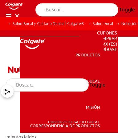
Toggle
Salud Bucal y Cuidado Dental | Colgate®
Salud bucal
Nutrición
PARA PROFESIONALES
CUPONES
DONDE COMPRAR
MX (ES)
SUSCRÍBASE
PRODUCTOS
PRODUCTOS
Nutrición
SALUD BUCAL
Toggle
SALUD BUCAL
MISIÓN
CHEQUEO DE SALUD BUCAL
MISIÓN
CORRESPONDENCIA DE PRODUCTOS
minutos leídos