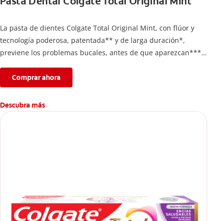
Pasta Dental Colgate Total Original Mint
La pasta de dientes Colgate Total Original Mint, con flúor y
tecnología poderosa, patentada** y de larga duración*,
previene los problemas bucales, antes de que aparezcan****.
Además, te brinda 24 horas de protección antibacterial* y una
completa limpieza dental.
Comprar ahora
*Con el cepillado 2 veces por día y uso continuo por 4
semanas.
Descubra más
**Patentada en Estados Unidos.
****Ayuda a prevenir problemas bucales cosméticos
comunes causados por bacterias como: placa, caries, sarro y
mal aliento.