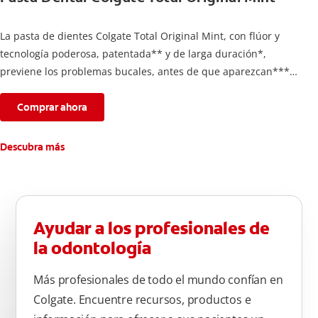
La pasta de dientes Colgate Total Original Mint, con flúor y
tecnología poderosa, patentada** y de larga duración*,
previene los problemas bucales, antes de que aparezcan****.
Además, te brinda 24 horas de protección antibacterial* y una
completa limpieza dental.
Comprar ahora
*Con el cepillado 2 veces por día y uso continuo por 4
semanas.
Descubra más
**Patentada en Estados Unidos.
****Ayuda a prevenir problemas bucales cosméticos
comunes causados por bacterias como: placa, caries, sarro y
mal aliento.
Ayudar a los profesionales de
la odontología
Más profesionales de todo el mundo confían en
Colgate. Encuentre recursos, productos e