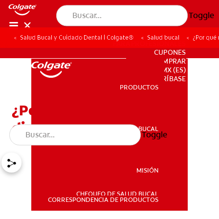
Toggle
Salud Bucal y Cuidado Dental | Colgate®
Salud bucal
¿Por qué 
PARA PROFESIONALES
CUPONES
DONDE COMPRAR
MX (ES)
SUSCRÍBASE
PRODUCTOS
PRODUCTOS
¿Por qué me duelen los
dientes?
SALUD BUCAL
Toggle
SALUD BUCAL
MISIÓN
CHEQUEO DE SALUD BUCAL
MISIÓN
CORRESPONDENCIA DE PRODUCTOS