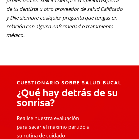
profesionales. Solicita siempre la opinión experta
de tu dentista u otro proveedor de salud Calificado
y Dile siempre cualquier pregunta que tengas en
relación con alguna enfermedad o tratamiento
médico.
CUESTIONARIO SOBRE SALUD BUCAL
¿Qué hay detrás de su
sonrisa?
Realice nuestra evaluación
para sacar el máximo partido a
su rutina de cuidado