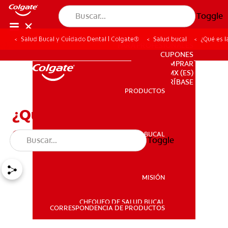
Toggle
Salud Bucal y Cuidado Dental | Colgate®
Salud bucal
¿Qué es l
PARA PROFESIONALES
CUPONES
DONDE COMPRAR
MX (ES)
SUSCRÍBASE
PRODUCTOS
PRODUCTOS
¿Qué es la osteítis
condensante?
SALUD BUCAL
Toggle
SALUD BUCAL
MISIÓN
CHEQUEO DE SALUD BUCAL
MISIÓN
CORRESPONDENCIA DE PRODUCTOS