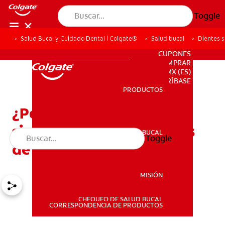
Toggle
Salud Bucal y Cuidado Dental | Colgate®
Salud bucal
Dientes s
PARA PROFESIONALES
CUPONES
DONDE COMPRAR
MX (ES)
SUSCRÍBASE
PRODUCTOS
PRODUCTOS
¿Por qué mis dientes se
sienten sensibles después
SALUD BUCAL
Toggle
SALUD BUCAL
de una limpieza dental?
MISIÓN
CHEQUEO DE SALUD BUCAL
MISIÓN
CORRESPONDENCIA DE PRODUCTOS