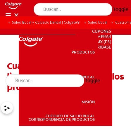
Toggle
Salud Bucal y Cuidado Dental | Colgate®
Salud bucal
Cuatro he
PARA PROFESIONALES
CUPONES
DONDE COMPRAR
MX (ES)
SUSCRÍBASE
PRODUCTOS
PRODUCTOS
Cuatro herramientas de
limpieza dental que usan los
SALUD BUCAL
Toggle
SALUD BUCAL
profesionales
MISIÓN
CHEQUEO DE SALUD BUCAL
MISIÓN
CORRESPONDENCIA DE PRODUCTOS