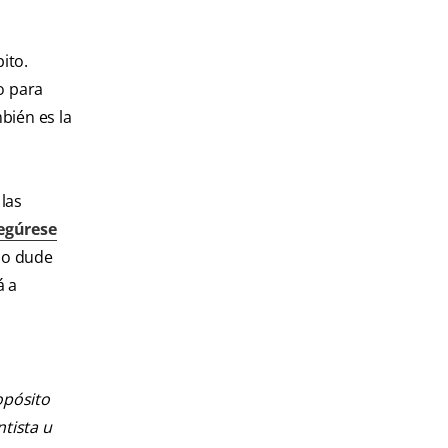
ito.
o para
bién es la
 las
egúrese
 no dude
á a
opósito
ntista u