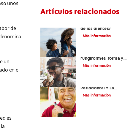
enso unos
Artículos relacionados
¿Qué es la cara distal
sabor de
de los dientes?
e denomina
Más información
La lengua y las papilas
fungiformes: forma y
le un
función
Más información
ado en el
La Enfermedad
Periodontal Y La
Enfermedad
Más información
Cardiovascular
ted es
 la