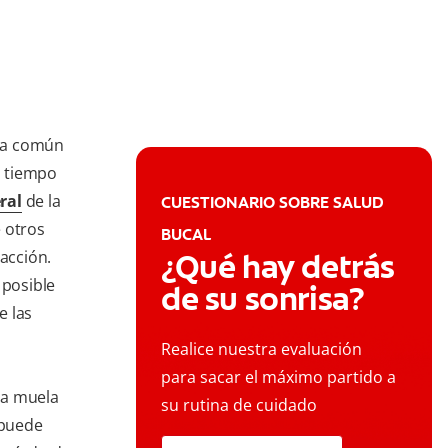
ica común
l tiempo
ral
de la
CUESTIONARIO SOBRE SALUD
 otros
BUCAL
racción.
¿Qué hay detrás
 posible
de su sonrisa?
e las
Realice nuestra evaluación
para sacar el máximo partido a
na muela
su rutina de cuidado
 puede