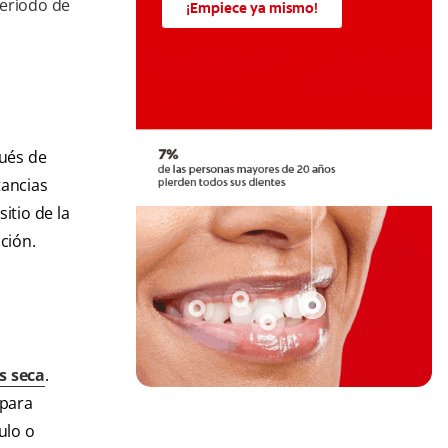
período de
¡Empiece ya mismo!
pués de
tancias
itio de la
ción.
is seca
.
 para
ulo o