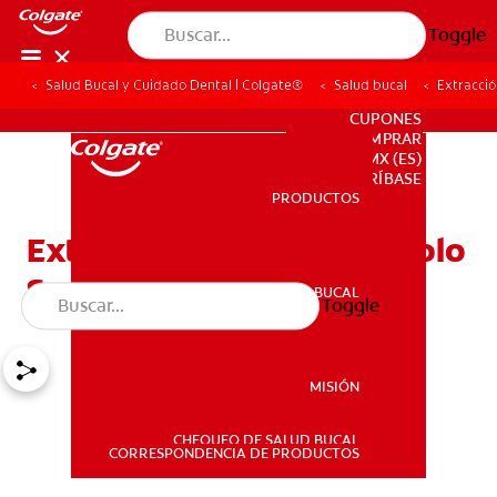
Toggle
Salud Bucal y Cuidado Dental | Colgate®
Salud bucal
Extracció
PARA PROFESIONALES
CUPONES
DONDE COMPRAR
MX (ES)
SUSCRÍBASE
PRODUCTOS
PRODUCTOS
Extracción Dental Y Alvéolo
Seco
SALUD BUCAL
Toggle
SALUD BUCAL
MISIÓN
CHEQUEO DE SALUD BUCAL
MISIÓN
CORRESPONDENCIA DE PRODUCTOS