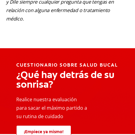
y Dile siempre cualquier pregunta que tengas en
relación con alguna enfermedad o tratamiento
médico.
CUESTIONARIO SOBRE SALUD BUCAL
¿Qué hay detrás de su
sonrisa?
Realice nuestra evaluación
para sacar el máximo partido a
su rutina de cuidado
¡Empiece ya mismo!