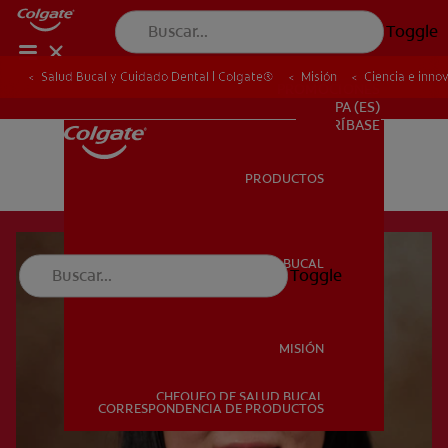
Toggle
Salud Bucal y Cuidado Dental | Colgate®
Misión
Ciencia e inno
PROMOCIONES
PA (ES)
SUSCRÍBASE
PRODUCTOS
PRODUCTOS
SALUD BUCAL
Toggle
SALUD BUCAL
MISIÓN
CHEQUEO DE SALUD BUCAL
MISIÓN
CORRESPONDENCIA DE PRODUCTOS