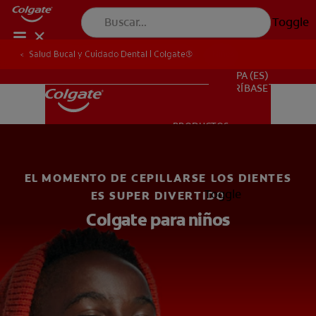
Toggle
Salud Bucal y Cuidado Dental | Colgate®
Salud Bucal y Cuidado Dental | Colgate®
Niños
PROMOCIONES
PA (ES)
SUSCRÍBASE
PRODUCTOS
PRODUCTOS
EL MOMENTO DE CEPILLARSE LOS DIENTES
SALUD BUCAL
Toggle
ES SUPER DIVERTIDO
SALUD BUCAL
Colgate para niños
MISIÓN
CHEQUEO DE SALUD BUCAL
MISIÓN
CORRESPONDENCIA DE PRODUCTOS