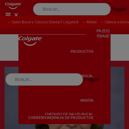
Toggle
Salud Bucal y Cuidado Dental | Colgate®
Misión
Ciencia e inno
PROMOCIONES
PA (ES)
SUSCRÍBASE
PRODUCTOS
PRODUCTOS
SALUD BUCAL
Toggle
SALUD BUCAL
MISIÓN
CHEQUEO DE SALUD BUCAL
MISIÓN
CORRESPONDENCIA DE PRODUCTOS