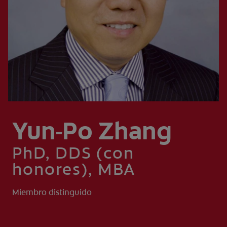
CHEQUEO DE SALUD BUCAL
CORRESPONDENCIA DE PRODUCTOS
PROMOCIONES
PA (ES)
SUSCRÍBASE
Yun-Po Zhang
PhD, DDS (con
honores), MBA
Miembro distinguido