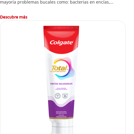
mayoría problemas bucales como: bacterias en encías,
erosión de esmalte, placa dental, sarro dental, mal aliento y
caries.
Descubre más