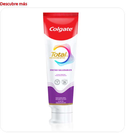
caries.
Descubre más