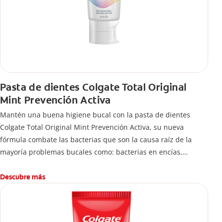
Pasta de dientes Colgate Total Original
Mint Prevención Activa
Mantén una buena higiene bucal con la pasta de dientes
Colgate Total Original Mint Prevención Activa, su nueva
fórmula combate las bacterias que son la causa raíz de la
mayoría problemas bucales como: bacterias en encías,
erosión de esmalte, placa dental, sarro dental, mal aliento y
caries.
Descubre más