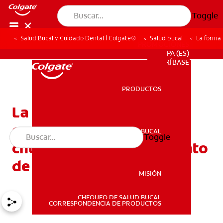
Toggle
Salud Bucal y Cuidado Dental | Colgate®
Salud bucal
La forma
PROMOCIONES
PA (ES)
SUSCRÍBASE
PRODUCTOS
PRODUCTOS
La forma más rápida de
enderezar tus dientes
SALUD BUCAL
Toggle
SALUD BUCAL
chuecos con un tratamiento
de ortodoncia
MISIÓN
CHEQUEO DE SALUD BUCAL
MISIÓN
CORRESPONDENCIA DE PRODUCTOS