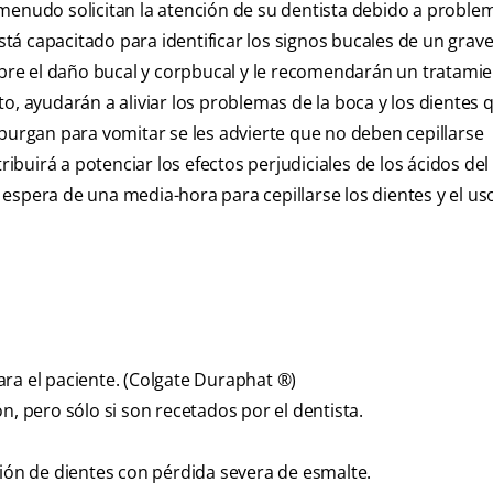
 menudo solicitan la atención de su dentista debido a proble
está capacitado para identificar los signos bucales de un grav
sobre el daño bucal y corpbucal y le recomendarán un tratami
o, ayudarán a aliviar los problemas de la boca y los dientes q
 purgan para vomitar se les advierte que no deben cepillarse
uirá a potenciar los efectos perjudiciales de los ácidos del
espera de una media-hora para cepillarse los dientes y el us
ra el paciente. (Colgate Duraphat ®)
n, pero sólo si son recetados por el dentista.
ción de dientes con pérdida severa de esmalte.