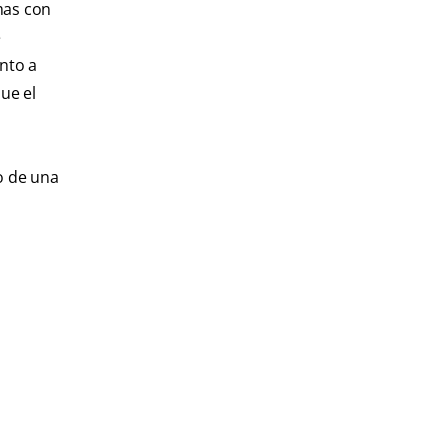
mas con
e
ento a
ue el
o de una