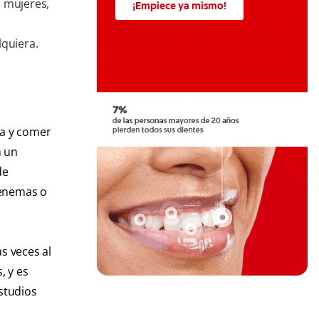
s mujeres,
¡Empiece ya mismo!
lquiera.
ia y comer
n un
de
 enemas o
s veces al
, y es
studios