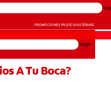
Togg
PROMOCIONES
PA (ES)
SUSCRÍBASE
Toggle
ios A Tu Boca?