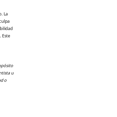
o. La
 culpa
bilidad
. Este
opósito
ntista u
ad o