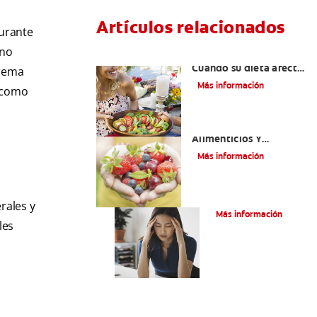
Artículos relacionados
durante
 no
Aliento por cetosis:
Cuando su dieta afecta
trema
su salud bucal
Más información
o como
Desórdenes
Alimenticios Y
Problemas De Salud
Más información
Bucal
Bulimia
rales y
Más información
les