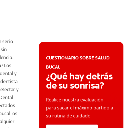
n serio
 sin
lencio.
CUESTIONARIO SOBRE SALUD
a? Los
BUCAL
dental y
¿Qué hay detrás
 dentista
de su sonrisa?
etectar y
 Dental
Realice nuestra evaluación
ectados
para sacar el máximo partido a
bucal los
su rutina de cuidado
alquier