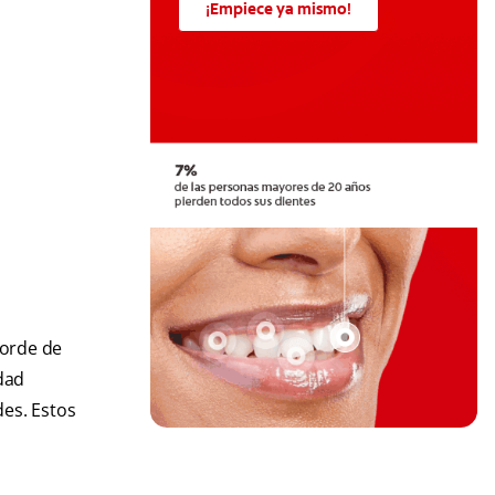
¡Empiece ya mismo!
borde de
edad
des. Estos