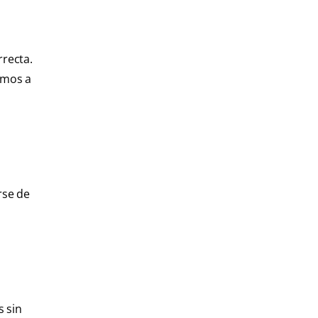
rrecta.
emos a
rse de
 sin