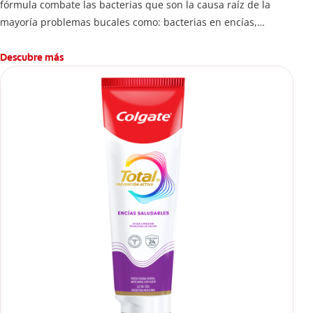
fórmula combate las bacterias que son la causa raíz de la
mayoría problemas bucales como: bacterias en encías,
erosión de esmalte, placa dental, sarro dental, mal aliento y
caries.
Descubre más