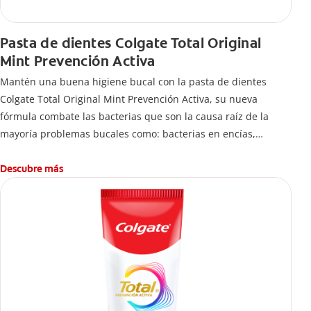
Pasta de dientes Colgate Total Original
Mint Prevención Activa
Mantén una buena higiene bucal con la pasta de dientes
Colgate Total Original Mint Prevención Activa, su nueva
fórmula combate las bacterias que son la causa raíz de la
mayoría problemas bucales como: bacterias en encías,
erosión de esmalte, placa dental, sarro dental, mal aliento y
caries.
Descubre más