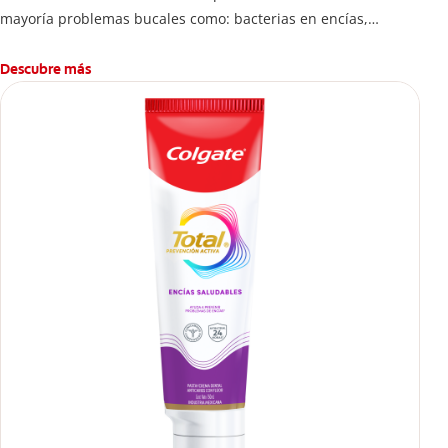
mayoría problemas bucales como: bacterias en encías,
erosión de esmalte, placa dental, sarro dental, mal aliento y
caries.
Descubre más