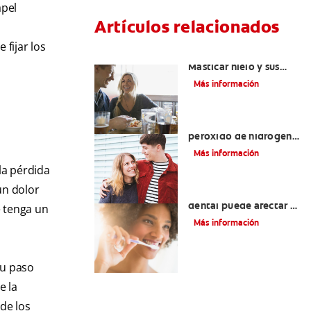
apel
Artículos relacionados
fijar los
Placeres culposos:
Masticar hielo y sus
dientes
Más información
Tratamientos con
peróxido de hidrógeno
para dientes y encías
Más información
la pérdida
un dolor
¿El pH de la pasta
dental puede afectar el
e tenga un
esmalte?
Más información
su paso
e la
de los