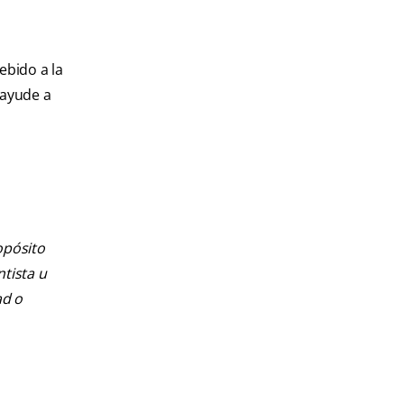
ebido a la
 ayude a
opósito
ntista u
ad o