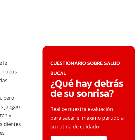
e le
CUESTIONARIO SOBRE SALUD
s. Todos
BUCAL
rias
¿Qué hay detrás
de su sonrisa?
n, pero
as juegan
Realice nuestra evaluación
tan y
para sacar el máximo partido a
os dientes
su rutina de cuidado
 es