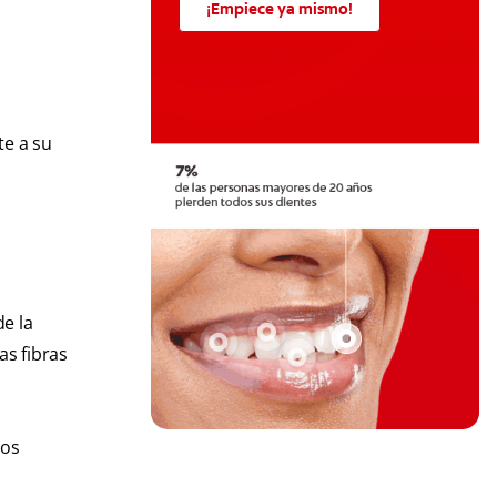
¡Empiece ya mismo!
te a su
de la
as fibras
los