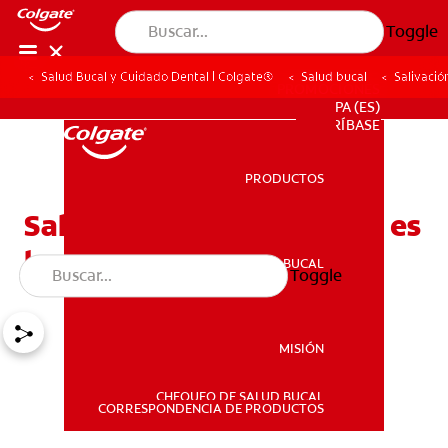
Toggle
Salud Bucal y Cuidado Dental | Colgate®
Salud bucal
Salivació
PROMOCIONES
PA (ES)
SUSCRÍBASE
PRODUCTOS
PRODUCTOS
Salivación excesiva: ¿Qué es
lo normal?
SALUD BUCAL
Toggle
SALUD BUCAL
MISIÓN
CHEQUEO DE SALUD BUCAL
MISIÓN
CORRESPONDENCIA DE PRODUCTOS