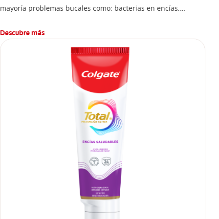
mayoría problemas bucales como: bacterias en encías,
erosión de esmalte, placa dental, sarro dental, mal aliento y
caries.
Descubre más