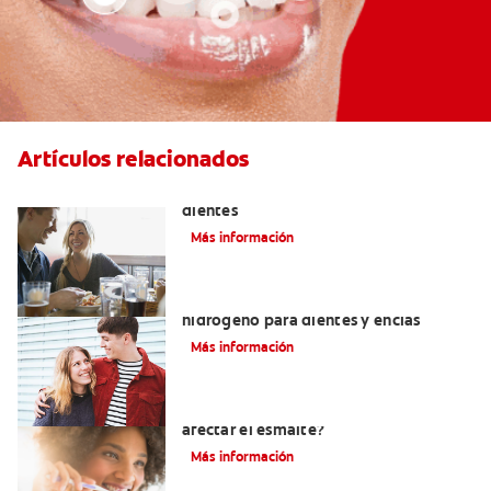
Artículos relacionados
Placeres culposos: Masticar hielo y sus
dientes
Más información
Tratamientos con peróxido de
hidrógeno para dientes y encías
Más información
¿El pH de la pasta dental puede
afectar el esmalte?
Más información