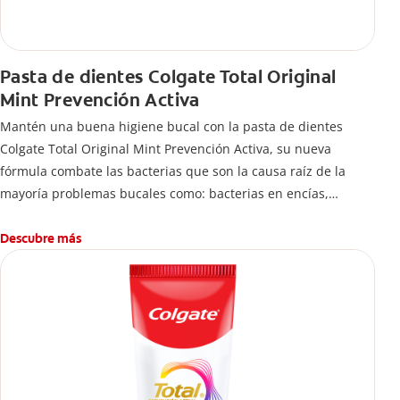
Pasta de dientes Colgate Total Original
Mint Prevención Activa
Mantén una buena higiene bucal con la pasta de dientes
Colgate Total Original Mint Prevención Activa, su nueva
fórmula combate las bacterias que son la causa raíz de la
mayoría problemas bucales como: bacterias en encías,
erosión de esmalte, placa dental, sarro dental, mal aliento y
caries.
Descubre más