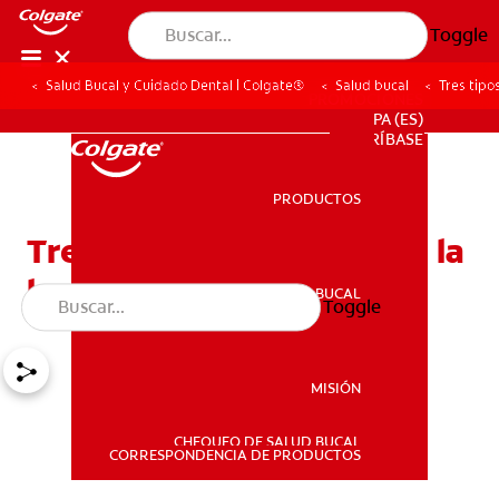
Toggle
Salud Bucal y Cuidado Dental | Colgate®
Salud bucal
Tres tipo
PROMOCIONES
PA (ES)
SUSCRÍBASE
PRODUCTOS
PRODUCTOS
Tres tipos de ampollas en la
lengua y cómo tratarlas
SALUD BUCAL
Toggle
SALUD BUCAL
MISIÓN
CHEQUEO DE SALUD BUCAL
MISIÓN
CORRESPONDENCIA DE PRODUCTOS