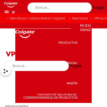
Toggle
Salud Bucal y Cuidado Dental | Colgate®
Salud bucal
VPH en 
PROMOCIONES
PA (ES)
SUSCRÍBASE
PRODUCTOS
PRODUCTOS
VPH en hombres
SALUD BUCAL
Toggle
SALUD BUCAL
MISIÓN
CHEQUEO DE SALUD BUCAL
MISIÓN
CORRESPONDENCIA DE PRODUCTOS
minutos leídos