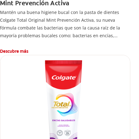
Mint Prevención Activa
Mantén una buena higiene bucal con la pasta de dientes
Colgate Total Original Mint Prevención Activa, su nueva
fórmula combate las bacterias que son la causa raíz de la
mayoría problemas bucales como: bacterias en encías,
erosión de esmalte, placa dental, sarro dental, mal aliento y
caries.
Descubre más