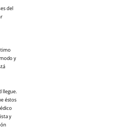
es del
ar
ltimo
cómodo y
stá
 llegue.
ue éstos
médico
ista y
ión