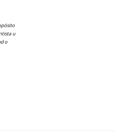
opósito
ntista u
ad o