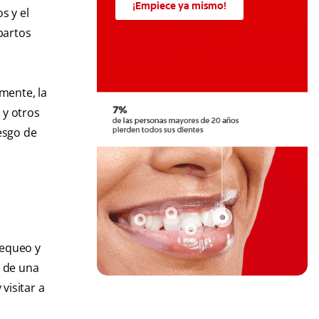
¡Empiece ya mismo!
s y el
partos
mente, la
 y otros
esgo de
hequeo y
n de una
visitar a