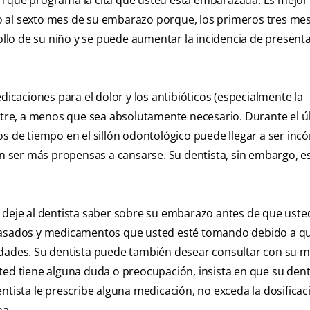
n que programa la cita que usted está embarazada. Es mejor
o al sexto mes de su embarazo porque, los primeros tres mes
lo de su niño y se puede aumentar la incidencia de present
dicaciones para el dolor y los antibióticos (especialmente la
estre, a menos que sea absolutamente necesario. Durante el ú
os de tiempo en el sillón odontológico puede llegar a ser in
 ser más propensas a cansarse. Su dentista, sin embargo, e
 deje al dentista saber sobre su embarazo antes de que usted
 pasados y medicamentos que usted esté tomando debido a q
idades. Su dentista puede también desear consultar con su 
ted tiene alguna duda o preocupación, insista en que su dent
ntista le prescribe alguna medicación, no exceda la dosificac