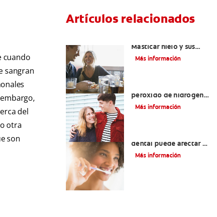
Artículos relacionados
Placeres culposos:
Masticar hielo y sus
dientes
e cuando
Más información
ue sangran
monales
Tratamientos con
peróxido de hidrógeno
n embargo,
para dientes y encías
Más información
cerca del
o otra
¿El pH de la pasta
ue son
dental puede afectar el
esmalte?
Más información