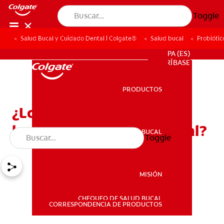
Toggle
Salud Bucal y Cuidado Dental | Colgate®
Salud bucal
Probiótic
PROMOCIONES
PA (ES)
SUSCRÍBASE
PRODUCTOS
PRODUCTOS
¿Los probióticos son
buenos para la salud bucal?
SALUD BUCAL
Toggle
SALUD BUCAL
MISIÓN
CHEQUEO DE SALUD BUCAL
MISIÓN
CORRESPONDENCIA DE PRODUCTOS