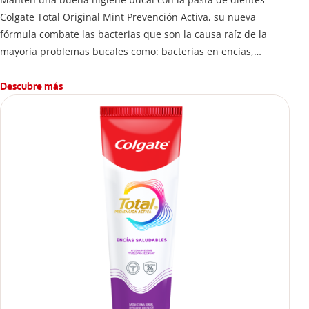
Colgate Total Original Mint Prevención Activa, su nueva
fórmula combate las bacterias que son la causa raíz de la
mayoría problemas bucales como: bacterias en encías,
erosión de esmalte, placa dental, sarro dental, mal aliento y
caries.
Descubre más