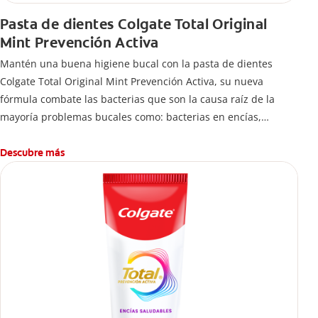
Pasta de dientes Colgate Total Original
Mint Prevención Activa
Mantén una buena higiene bucal con la pasta de dientes
Colgate Total Original Mint Prevención Activa, su nueva
fórmula combate las bacterias que son la causa raíz de la
mayoría problemas bucales como: bacterias en encías,
erosión de esmalte, placa dental, sarro dental, mal aliento y
caries.
Descubre más