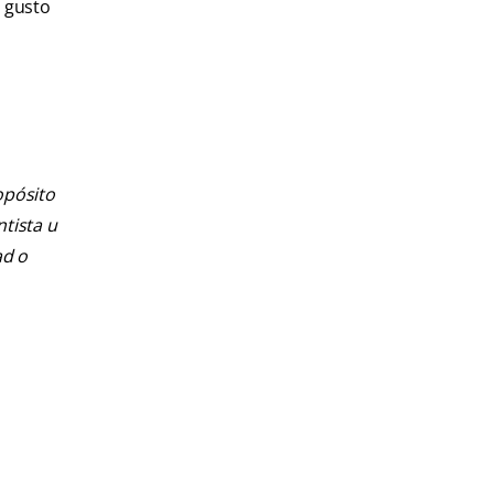
a gusto
opósito
ntista u
ad o