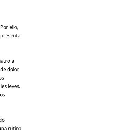
Por ello,
 presenta
uatro a
 de dolor
os
les leves.
sos
ado
una rutina