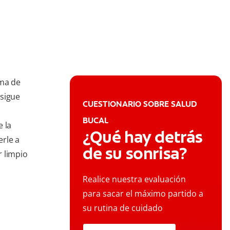
rma de
 sigue
CUESTIONARIO SOBRE SALUD
BUCAL
 la
¿Qué hay detrás
rle a
de su sonrisa?
r limpio
Realice nuestra evaluación
para sacar el máximo partido a
su rutina de cuidado