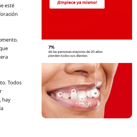
¡Empiece ya mismo!
ue esté
foración
momento.
 que
nera
nto. Todos
r
, hay
la