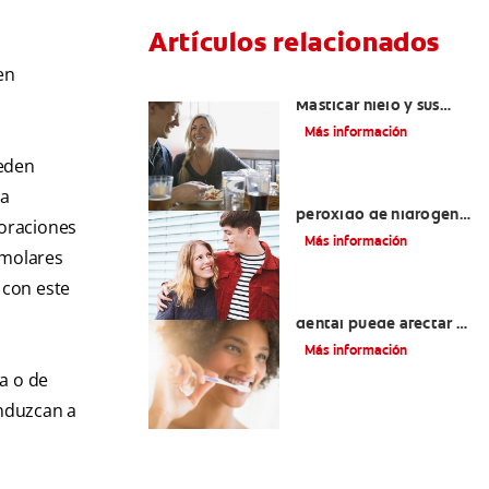
Artículos relacionados
en
Placeres culposos:
Masticar hielo y sus
dientes
Más información
ueden
Tratamientos con
na
peróxido de hidrógeno
foraciones
para dientes y encías
Más información
remolares
 con este
¿El pH de la pasta
dental puede afectar el
esmalte?
Más información
a o de
onduzcan a