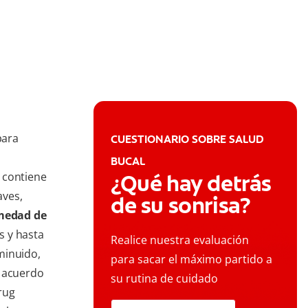
para
CUESTIONARIO SOBRE SALUD
BUCAL
 contiene
¿Qué hay detrás
aves,
de su sonrisa?
medad de
s y hasta
Realice nuestra evaluación
minuido,
para sacar el máximo partido a
e acuerdo
su rutina de cuidado
rug