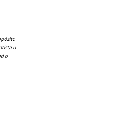
opósito
ntista u
ad o