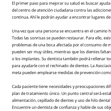
El primer paso para mejorar su salud es buscar ayuda p
del centro de atención ciudadana contra las adicciones
continua. Ahí le podrán ayudar a encontrar lugares d
Una vez que una persona se encuentra en el camino hac
Todas las sonrisas se pueden restaurar. Para ello, exi
problemas de una boca afectada por el consumo de m
pueden ser muy útiles, mientras que los dientes falt
o los implantes. Su dentista también podrá rellenar t
para ayudarle con el rechinado de dientes. La Asociac
meta pueden emplearse medidas de prevención como el 
Cada paciente tiene necesidades y preocupaciones dife
plan de tratamiento único. Un punto central será estab
alimentación, cepillado de dientes y uso de hilo dental 
Encuentre un dentista de confianza y hable de sus obje