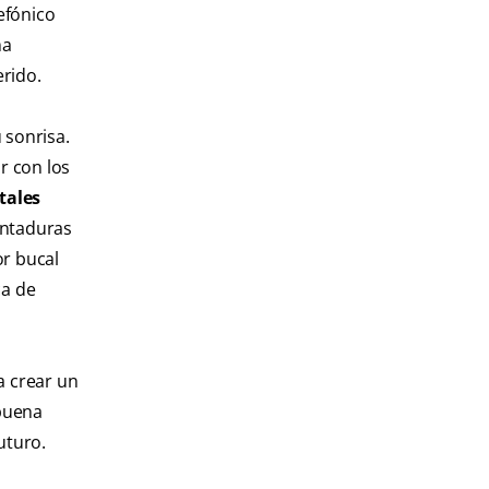
efónico
ma
rido.
 sonrisa.
r con los
tales
entaduras
or bucal
ca de
a crear un
 buena
uturo.