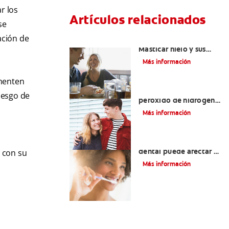
r los
Artículos relacionados
se
ación de
Placeres culposos:
Masticar hielo y sus
dientes
Más información
imenten
Tratamientos con
iesgo de
peróxido de hidrógeno
para dientes y encías
Más información
¿El pH de la pasta
dental puede afectar el
 con su
esmalte?
Más información