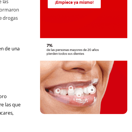
 las
¡Empiece ya mismo!
nformaron
e drogas
en de una
ioro
e las que
úcares,