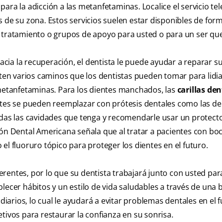
ara la adicción a las metanfetaminas. Localice el servicio tel
 de su zona. Estos servicios suelen estar disponibles de for
e tratamiento o grupos de apoyo para usted o para un ser que
ia la recuperación, el dentista le puede ayudar a reparar su
sten varios caminos que los dentistas pueden tomar para lidia
etanfetaminas. Para los dientes manchados, las
carillas den
antes se pueden reemplazar con prótesis dentales como las d
odas las cavidades que tenga y recomendarle usar un protect
ión Dental Americana señala que al tratar a pacientes con bo
fluoruro tópico para proteger los dientes en el futuro.
rentes, por lo que su dentista trabajará junto con usted par
lecer hábitos y un estilo de vida saludables a través de una
diarios, lo cual le ayudará a evitar problemas dentales en el f
tivos para restaurar la confianza en su sonrisa.