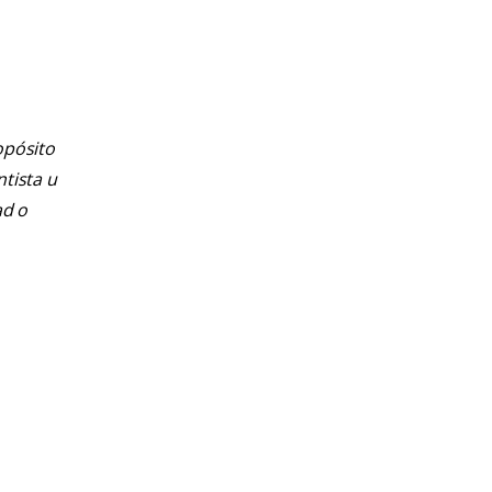
opósito
ntista u
ad o