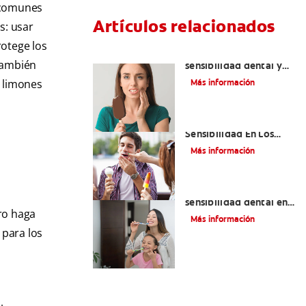
 comunes
Artículos relacionados
s: usar
rotege los
Qué causa la
 también
sensibilidad dental y
cómo tratarla
s limones
Más información
¿Qué Causa La
Sensibilidad En Los
Dientes?
Más información
Qué usar para la
sensibilidad dental en
ro haga
niñas y niños
Más información
 para los