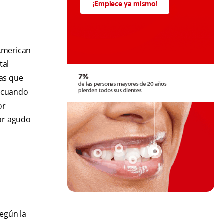
¡Empiece ya mismo!
American
tal
pas que
, cuando
or
lor agudo
Según la