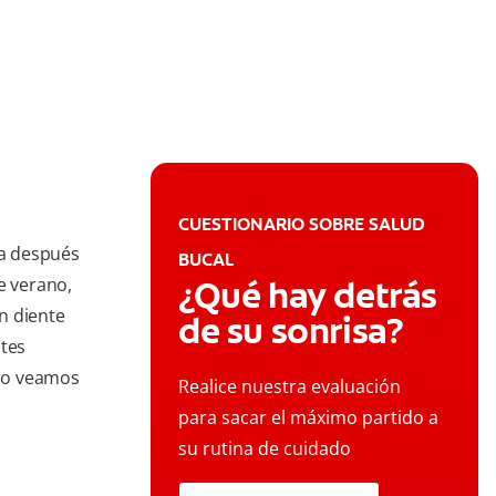
CUESTIONARIO SOBRE SALUD
ía después
BUCAL
e verano,
¿Qué hay detrás
n diente
de su sonrisa?
ntes
ero veamos
Realice nuestra evaluación
para sacar el máximo partido a
su rutina de cuidado