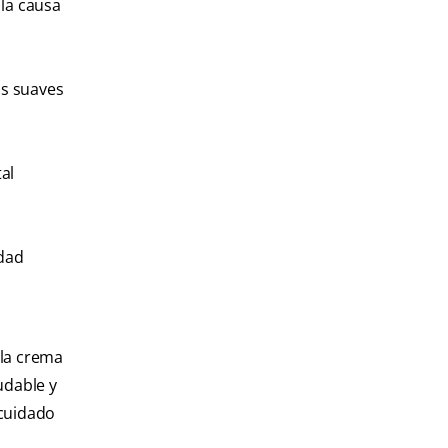
 la causa
as suaves
al
idad
 la crema
udable y
 cuidado