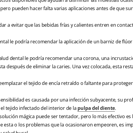
uctos disponibles que ayudan a disminuir las molestias ocas
 (pero pueden hacer falta varias aplicaciones antes de que su
ar a evitar que las bebidas frías y calientes entren en contac
ental le podría recomendar la aplicación de un barniz de flúor
 salud dental le podría recomendar una corona, una incrustac
a después de eliminar la caries. Una vez colocada, esta res
eemplazar el tejido de encía retraído o faltante para proteger 
a sensibilidad es causada por una infección subyacente, su pro
l tejido infectado del interior de la
pulpa del diente
.
 solución mágica puede ser tentador, pero lo más efectivo es
 que esta o los problemas que la ocasionaron empeoren, es im