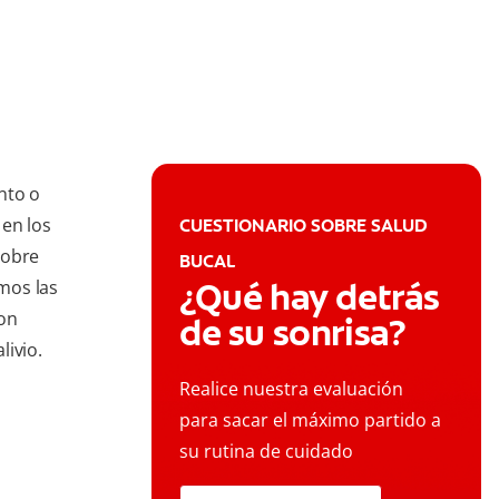
nto o
 en los
CUESTIONARIO SOBRE SALUD
sobre
BUCAL
¿Qué hay detrás
mos las
con
de su sonrisa?
livio.
Realice nuestra evaluación
para sacar el máximo partido a
su rutina de cuidado