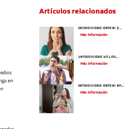
Artículos relacionados
Qué causa la
sensibilidad dental y
cómo tratarla
Más información
¿Qué Causa La
Sensibilidad En Los
Dientes?
Más información
medios
Qué usar para la
enga en
sensibilidad dental en
en
niñas y niños
Más información