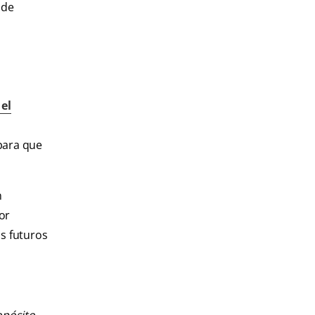
 de
 el
 para que
n
or
as futuros