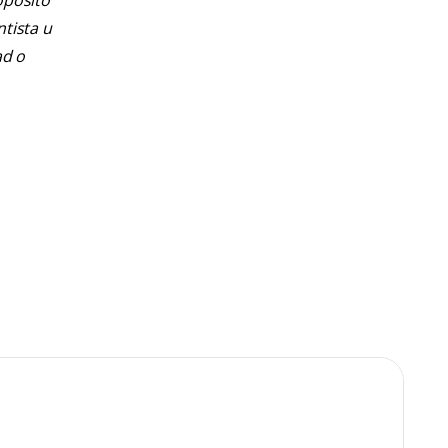
opósito
ntista u
ad o