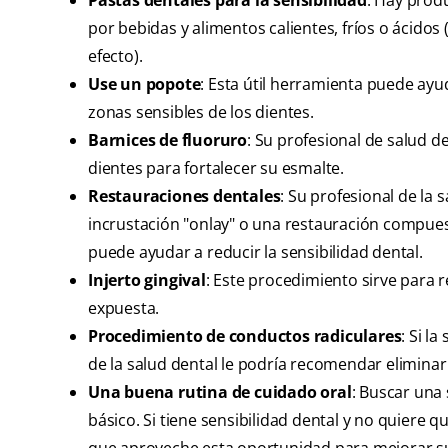
Pastas dentales para la sensibilidad
: Hay prod
por bebidas y alimentos calientes, fríos o ácidos
efecto).
Use un popote
: Esta útil herramienta puede ayud
zonas sensibles de los dientes.
Barnices de fluoruro
: Su profesional de salud d
dientes para fortalecer su esmalte.
Restauraciones dentales
: Su profesional de la
incrustación "onlay" o una restauración compuest
puede ayudar a reducir la sensibilidad dental.
Injerto gingival
: Este procedimiento sirve para r
expuesta.
Procedimiento de conductos radiculares
: Si l
de la salud dental le podría recomendar eliminar e
Una buena rutina de cuidado oral
: Buscar una
básico. Si tiene sensibilidad dental y no quiere