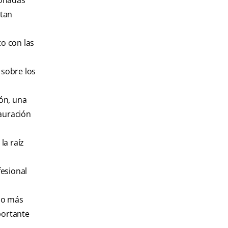
ionadas
rtan
to con las
 sobre los
ión, una
tauración
la raíz
fesional
 lo más
portante