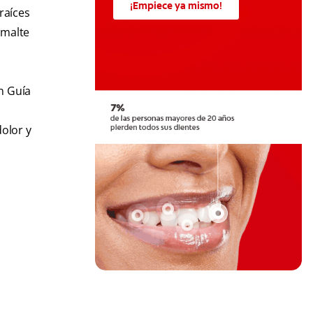
¡Empiece ya mismo!
raíces
smalte
n Guía
dolor y