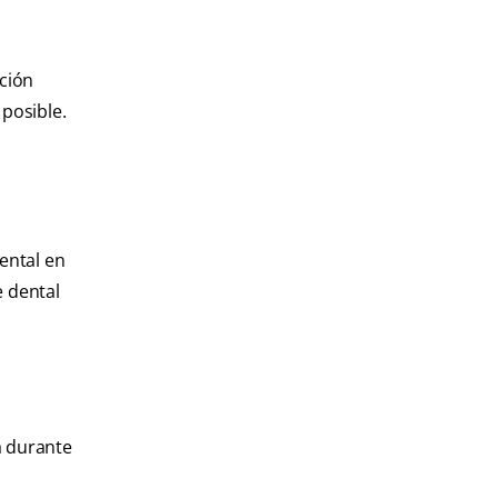
ción
posible.
ental en
e dental
a durante