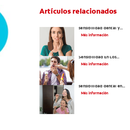
Artículos relacionados
Qué causa la
sensibilidad dental y
cómo tratarla
Más información
¿Qué Causa La
Sensibilidad En Los
Dientes?
Más información
Qué usar para la
sensibilidad dental en
niñas y niños
Más información