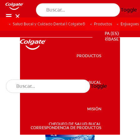
Toggle
Salud Bucal y Cuidado Dental | Colgate®
Productos
Enjuagues
PROMOCIONES
PA (ES)
SUSCRÍBASE
PRODUCTOS
PRODUCTOS
SALUD BUCAL
Toggle
SALUD BUCAL
MISIÓN
CHEQUEO DE SALUD BUCAL
MISIÓN
CORRESPONDENCIA DE PRODUCTOS