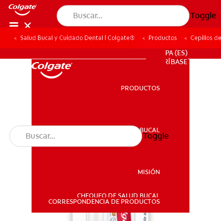
Toggle
Salud Bucal y Cuidado Dental | Colgate®
Productos
Cepillos d
PROMOCIONES
PA (ES)
SUSCRÍBASE
PRODUCTOS
PRODUCTOS
SALUD BUCAL
Toggle
SALUD BUCAL
MISIÓN
CHEQUEO DE SALUD BUCAL
MISIÓN
CORRESPONDENCIA DE PRODUCTOS