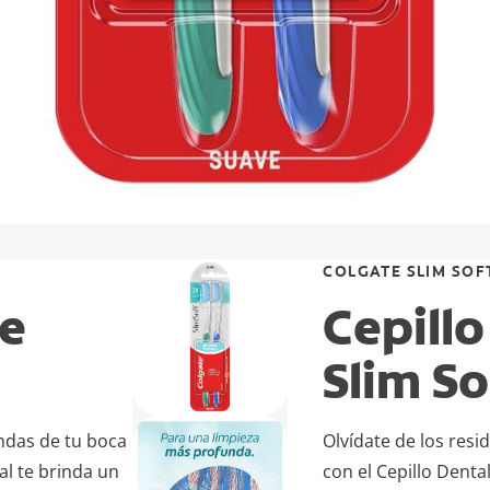
COLGATE SLIM SOF
te
Cepillo
Slim So
ndas de tu boca
Olvídate de los res
al te brinda un
con el Cepillo Denta