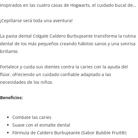
inspirados en las cuatro casas de Hogwarts, el cuidado bucal de
tus pequeños se transformará en una limpieza mágica para
jóvenes magos y brujas.
¡Cepillarse será toda una aventura!
La pasta dental Colgate Caldero Burbujeante transforma la rutina
dental de los más pequeños creando hábitos sanos y una sonrisa
brillante.
Fortalece y cuida sus dientes contra la caries con la ayuda del
flúor, ofreciendo un cuidado confiable adaptado a las
necesidades de los niños.
Beneficios:
Combate las caries
Suave con el esmalte dental
Fórmula de Caldero Burbujeante (Sabor Bubble Fruit®)