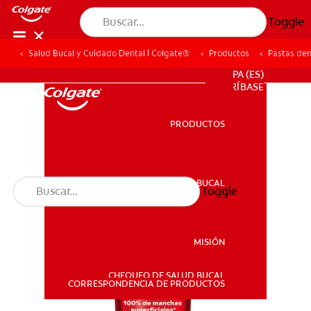
Toggle
Salud Bucal y Cuidado Dental | Colgate®
Productos
Pastas den
PROMOCIONES
PA (ES)
SUSCRÍBASE
PRODUCTOS
PRODUCTOS
SALUD BUCAL
Toggle
SALUD BUCAL
MISIÓN
CHEQUEO DE SALUD BUCAL
MISIÓN
CORRESPONDENCIA DE PRODUCTOS