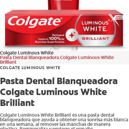
CHEQUEO DE SALUD BUCAL
CORRESPONDENCIA DE PRODUCTOS
PROMOCIONES
Colgate Luminous White
PA (ES)
Pasta Dental Blanqueadora Colgate Luminous White
Brilliant
SUSCRÍBASE
COLGATE LUMINOUS WHITE
Pasta Dental Blanqueadora
Colgate Luminous White
Brilliant
Colgate Luminous White Brilliant es una pasta dental
blanqueadora que ayuda a obtener una sonrisa más blanca
en una semana, al remover las manchas de manera
efectiva. Remineraliza y protege el esmalte